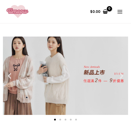
跳
Main
至
$
0.00
Menu
主
要
內
容