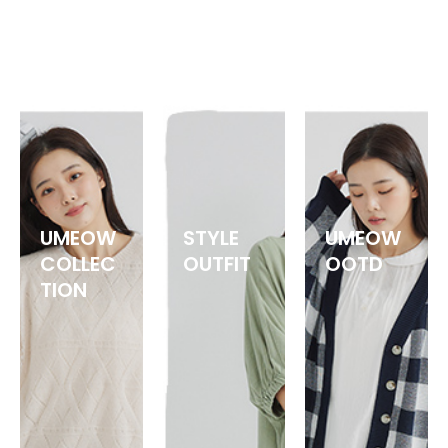
UMEOW
STYLE
UMEOW
COLLEC
OUTFIT
OOTD
TION